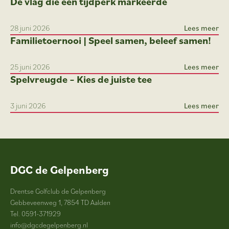
De vlag die een tijdperk markeerde
28 juni 2026
Lees meer
Familietoernooi | Speel samen, beleef samen!
25 juni 2026
Lees meer
Spelvreugde – Kies de juiste tee
3 juni 2026
Lees meer
DGC de Gelpenberg
Drentse Golfclub de Gelpenberg
Gebbeveenweg 1, 7854 TD Aalden
Tel. 0591-371929
info@dgcdegelpenberg.nl