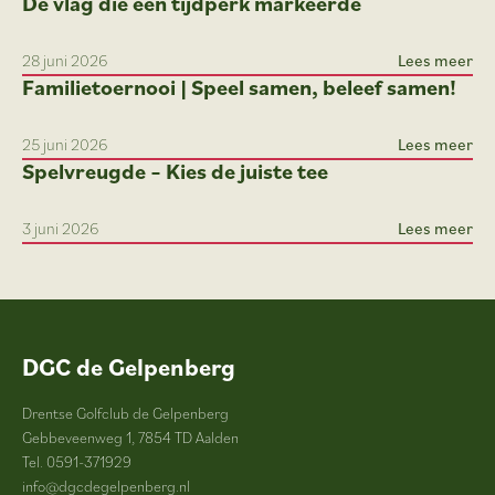
De vlag die een tijdperk markeerde
28 juni 2026
Lees meer
Familietoernooi | Speel samen, beleef samen!
25 juni 2026
Lees meer
Spelvreugde – Kies de juiste tee
3 juni 2026
Lees meer
DGC de Gelpenberg
Drentse Golfclub de Gelpenberg
Gebbeveenweg 1, 7854 TD Aalden
Tel. 0591-371929
info@dgcdegelpenberg.nl